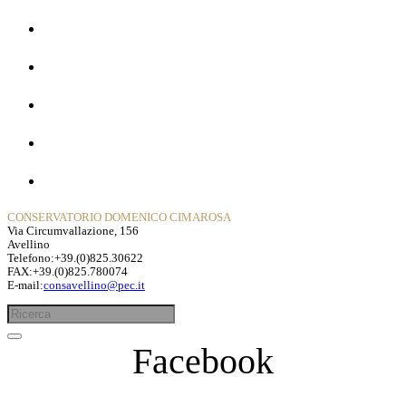
Home
La Storia
Dipartimenti
Contatti
Privacy Policy
CONSERVATORIO DOMENICO CIMAROSA
Via Circumvallazione, 156
Avellino
Telefono:+39.(0)825.30622
FAX:+39.(0)825.780074
E-mail:
consavellino@pec.it
Facebook