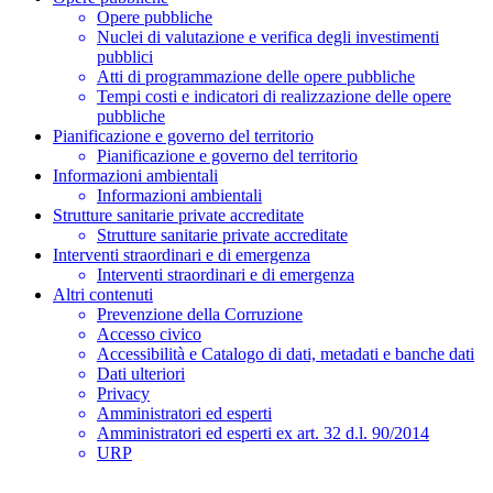
Opere pubbliche
Nuclei di valutazione e verifica degli investimenti
pubblici
Atti di programmazione delle opere pubbliche
Tempi costi e indicatori di realizzazione delle opere
pubbliche
Pianificazione e governo del territorio
Pianificazione e governo del territorio
Informazioni ambientali
Informazioni ambientali
Strutture sanitarie private accreditate
Strutture sanitarie private accreditate
Interventi straordinari e di emergenza
Interventi straordinari e di emergenza
Altri contenuti
Prevenzione della Corruzione
Accesso civico
Accessibilità e Catalogo di dati, metadati e banche dati
Dati ulteriori
Privacy
Amministratori ed esperti
Amministratori ed esperti ex art. 32 d.l. 90/2014
URP