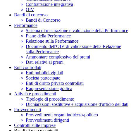
Contrattazione integrativa
OIV
Bandi di concorso
Bandi di Concorso
Performance
Sistema di misurazione e valutazione della Performance
Piano della Performance
Relazione sulla Performance
Documento dell'OIV di validazione della Relazione
sulla Performance
Ammontare complessivo dei premi
Dati relativi ai premi
Enti controllati
Enti pubblici vigilati
Società partecipate
Enti di diritto privato controllati
Rappresentazione grafica
Attività e procedimenti
Tipologie di procedimento
Dichiarazioni sostitutive e acquisizione d'ufficio dei dati
Provvedimenti
Provvedimenti organi indirizzo-politico
Provvedimenti dirigenti
Controlli sulle imprese
Bandi di gara e contratti