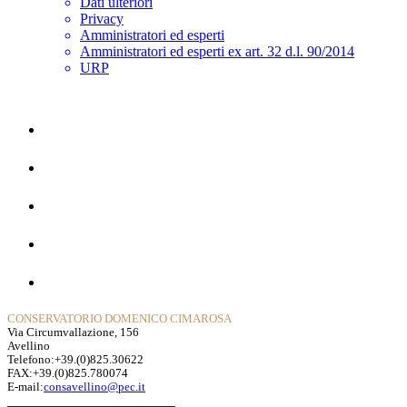
Dati ulteriori
Privacy
Amministratori ed esperti
Amministratori ed esperti ex art. 32 d.l. 90/2014
URP
Home
La Storia
Dipartimenti
Contatti
Privacy Policy
CONSERVATORIO DOMENICO CIMAROSA
Via Circumvallazione, 156
Avellino
Telefono:+39.(0)825.30622
FAX:+39.(0)825.780074
E-mail:
consavellino@pec.it