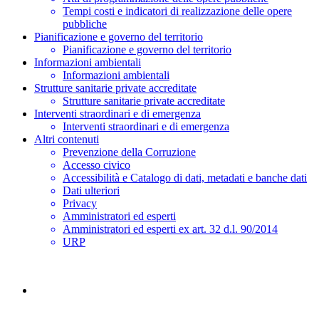
Tempi costi e indicatori di realizzazione delle opere
pubbliche
Pianificazione e governo del territorio
Pianificazione e governo del territorio
Informazioni ambientali
Informazioni ambientali
Strutture sanitarie private accreditate
Strutture sanitarie private accreditate
Interventi straordinari e di emergenza
Interventi straordinari e di emergenza
Altri contenuti
Prevenzione della Corruzione
Accesso civico
Accessibilità e Catalogo di dati, metadati e banche dati
Dati ulteriori
Privacy
Amministratori ed esperti
Amministratori ed esperti ex art. 32 d.l. 90/2014
URP
Home