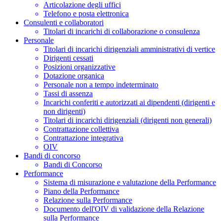
Articolazione degli uffici
Telefono e posta elettronica
Consulenti e collaboratori
Titolari di incarichi di collaborazione o consulenza
Personale
Titolari di incarichi dirigenziali amministrativi di vertice
Dirigenti cessati
Posizioni organizzative
Dotazione organica
Personale non a tempo indeterminato
Tassi di assenza
Incarichi conferiti e autorizzati ai dipendenti (dirigenti e
non dirigenti)
Titolari di incarichi dirigenziali (dirigenti non generali)
Contrattazione collettiva
Contrattazione integrativa
OIV
Bandi di concorso
Bandi di Concorso
Performance
Sistema di misurazione e valutazione della Performance
Piano della Performance
Relazione sulla Performance
Documento dell'OIV di validazione della Relazione
sulla Performance