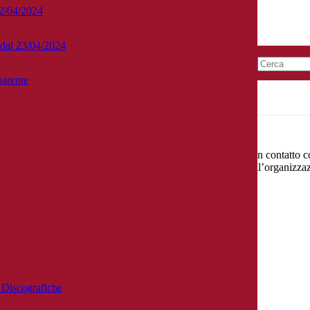
22/04/2024
e dal 23/04/2024
arente
Masterclass e Seminari
approfondire e perfezionare il proprio repertorio, entrare in contatto con
la carriera a venire. Non di meno il Conservatorio, grazie all’organizza
e Discografiche