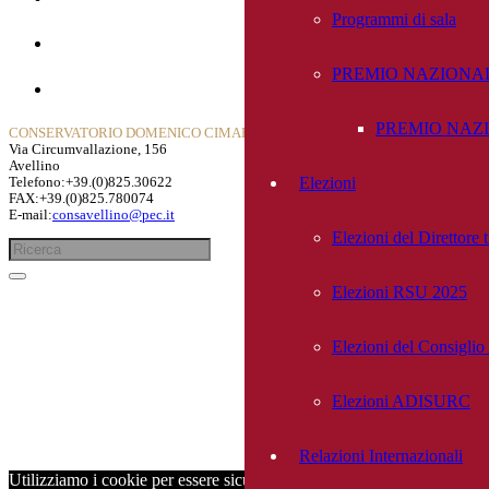
Programmi di sala
Contatti
PREMIO NAZIONAL
Privacy Policy
PREMIO NAZIO
CONSERVATORIO DOMENICO CIMAROSA
Via Circumvallazione, 156
Avellino
Elezioni
Telefono:+39.(0)825.30622
FAX:+39.(0)825.780074
E-mail:
consavellino@pec.it
Elezioni del Direttore
Elezioni RSU 2025
Elezioni del Consigli
Elezioni ADISURC
Relazioni Internazionali
Utilizziamo i cookie per essere sicuri che tu possa avere la migliore es