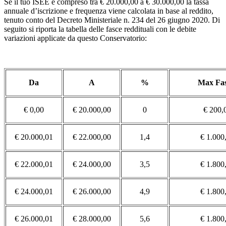
Se il tuo ISEE è compreso tra € 20.000,00 a € 30.000,00 la tassa
annuale d’iscrizione e frequenza viene calcolata in base al reddito,
tenuto conto del Decreto Ministeriale n. 234 del 26 giugno 2020. Di
seguito si riporta la tabella delle fasce reddituali con le debite
variazioni applicate da questo Conservatorio:
Da
A
%
Max Fas
€ 0,00
€ 20.000,00
0
€ 200,
€ 20.000,01
€ 22.000,00
1,4
€ 1.000
€ 22.000,01
€ 24.000,00
3,5
€ 1.800
€ 24.000,01
€ 26.000,00
4,9
€ 1.800
€ 26.000,01
€ 28.000,00
5,6
€ 1.800