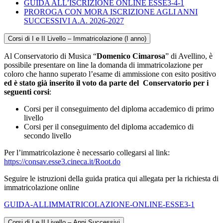
GUIDA ALL’ISCRIZIONE ONLINE ESSE3-4-1
PROROGA CON MORA ISCRIZIONE AGLI ANNI
SUCCESSIVI A.A. 2026-2027
Corsi di I e II Livello – Immatricolazione (I anno)
Al Conservatorio di Musica “
Domenico Cimarosa
” di Avellino, è
possibile presentare on line la domanda di immatricolazione per
coloro che hanno superato l’esame di ammissione con esito positivo
ed è stato già inserito il voto da parte del
Conservatorio per i
seguenti corsi
:
Corsi per il conseguimento del diploma accademico di primo
livello
Corsi per il conseguimento del diploma accademico di
secondo livello
Per l’immatricolazione è necessario collegarsi al link:
https://consav.esse3.cineca.it/Root.do
Seguire le istruzioni della guida pratica qui allegata per la richiesta di
immatricolazione online
GUIDA-ALLIMMATRICOLAZIONE-ONLINE-ESSE3-1
Corsi di I e II Livello – Anni Successivi