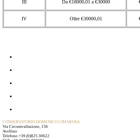
III
Da €18000,01 a €30000
IV
Oltre €30000,01
Home
La Storia
Dipartimenti
Contatti
Privacy Policy
CONSERVATORIO DOMENICO CIMAROSA
Via Circumvallazione, 156
Avellino
Telefono:+39.(0)825.30622