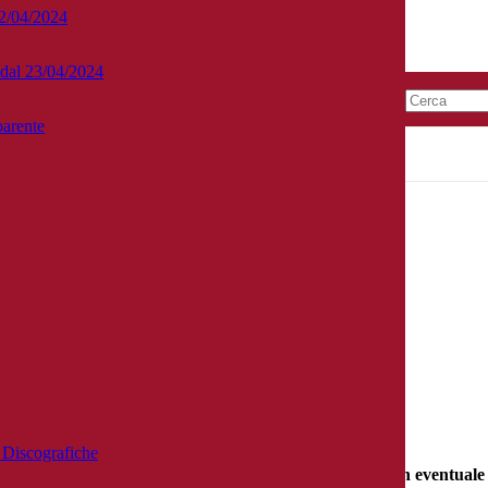
22/04/2024
e dal 23/04/2024
arente
al 13 al 23 marzo 2026
zzo email
infopercorsiabilitanti@conservatoriocimarosa.org
e Discografiche
perative per i bandi di ammissione (con indicazione di un eventuale 