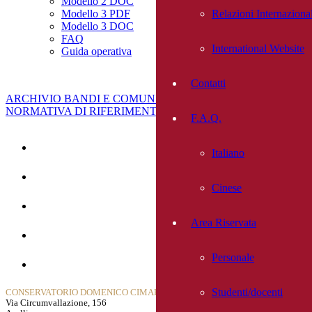
Modello 2 DOC
Relazioni Internazional
Modello 3
PDF
Modello 3 DOC
FAQ
International Website
Guida operativa
Contatti
ARCHIVIO BANDI E COMUNICAZIONI
NORMATIVA DI RIFERIMENTO
F.A.Q.
Home
Italiano
La Storia
Cinese
Dipartimenti
Area Riservata
Contatti
Personale
Privacy Policy
Studenti/docenti
CONSERVATORIO DOMENICO CIMAROSA
Via Circumvallazione, 156