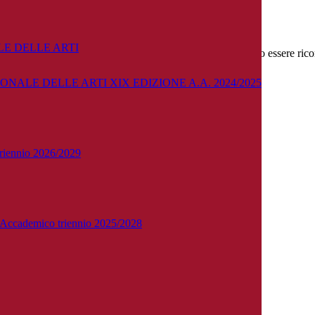
E DELLE ARTI
oerenti con il Profilo di cui all’Allegato A del decreto, possono essere
Allegato B del DCPM.
delle attività di tirocinio diretto e indiretto
NALE DELLE ARTI XIX EDIZIONE A.A. 2024/2025
 di indicazioni ministeriali
 triennio 2026/2029
o Accademico triennio 2025/2028