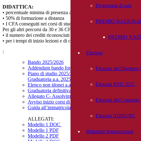
Programmi di sala
DIDATTICA:
• percentuale minima di presenza alle attività formative pari al 75%
• 50% di formazione a distanza
PREMIO NAZIONAL
• I CFA conseguiti nei corsi di studio universitari o accademici, se c
Per gli altri percorsi da 30 e 36 CFA si seguono le indicazioni dell’
• il numero dei crediti riconosciuti non può essere superiore a 5 nel caso 
PREMIO NAZIO
• per i tempi di inizio lezioni e di conclusione dei corsi siamo in attesa
:
Elezioni
Bando 2025/2026
Addendum bando formazione iniziale docenti
Elezioni del Direttore
Piano di studio 2025/2026
Graduatoria a.a. 2025/2026 30 e 60 cfa
Elezioni RSU 2025
Elenco non idonei a.a. 2025/2026 30 e 60 cfa
Graduatoria definitiva ammessi a.a. 25/26
Allegato C- Assolvimento imposta di bollo
Elezioni del Consigli
Avviso inizio corsi di formazione
Guida all’immatricolazione a Esse3
Elezioni ADISURC
ALLEGATI:
Modello 1 DOC
Modello 1 PDF
Relazioni Internazionali
Modello 2
PDF