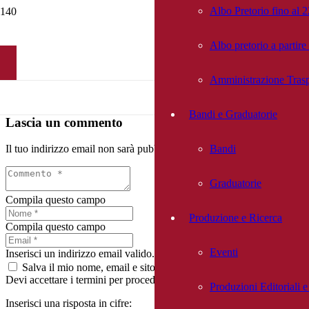
Albo Pretorio fino al 
Albo pretorio a partir
Amministrazione Trasp
Bandi e Graduatorie
Lascia un commento
Bandi
Il tuo indirizzo email non sarà pubblicato.
I campi obbligatori sono co
Graduatorie
Compila questo campo
Produzione e Ricerca
Compila questo campo
Eventi
Inserisci un indirizzo email valido.
Salva il mio nome, email e sito web in questo browser per la pro
Devi accettare i termini per procedere
Produzioni Editoriali 
Inserisci una risposta in cifre: