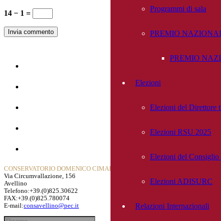
Programmi di sala
14 − 1 =
Invia commento
PREMIO NAZIONAL
PREMIO NAZIO
Home
Elezioni
La Storia
Elezioni del Direttore
Dipartimenti
Contatti
Elezioni RSU 2025
Privacy Policy
Elezioni del Consigli
CONSERVATORIO DOMENICO CIMAROSA
Via Circumvallazione, 156
Elezioni ADISURC
Avellino
Telefono:+39.(0)825.30622
FAX:+39.(0)825.780074
Relazioni Internazionali
E-mail:
consavellino@pec.it