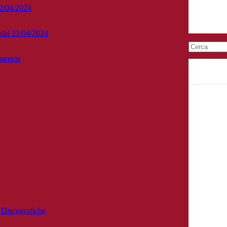
22/04/2024
e dal 23/04/2024
arente
ntrassegnati
*
ssima volta che commento.
e Discografiche