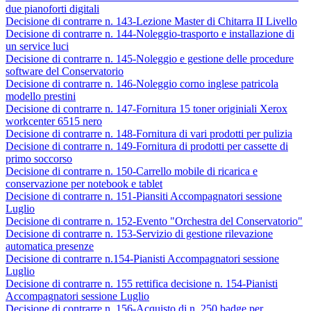
due pianoforti digitali
Decisione di contrarre n. 143-Lezione Master di Chitarra II Livello
Decisione di contrarre n. 144-Noleggio-trasporto e installazione di
un service luci
Decisione di contrarre n. 145-Noleggio e gestione delle procedure
software del Conservatorio
Decisione di contrarre n. 146-Noleggio corno inglese patricola
modello prestini
Decisione di contrarre n. 147-Fornitura 15 toner originiali Xerox
workcenter 6515 nero
Decisione di contrarre n. 148-Fornitura di vari prodotti per pulizia
Decisione di contrarre n. 149-Fornitura di prodotti per cassette di
primo soccorso
Decisione di contrarre n. 150-Carrello mobile di ricarica e
conservazione per notebook e tablet
Decisione di contrarre n. 151-Piansiti Accompagnatori sessione
Luglio
Decisione di contrarre n. 152-Evento "Orchestra del Conservatorio"
Decisione di contrarre n. 153-Servizio di gestione rilevazione
automatica presenze
Decisione di contrarre n.154-Pianisti Accompagnatori sessione
Luglio
Decisione di contrarre n. 155 rettifica decisione n. 154-Pianisti
Accompagnatori sessione Luglio
Decisione di contrarre n. 156-Acquisto di n. 250 badge per