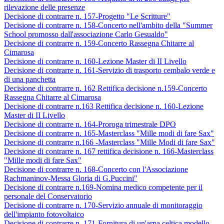
rilevazione delle presenze
Decisione di contrarre n. 157-Progetto "Le Scritture"
Decisione di contrarre n. 158-Concerto nell'ambito della "Summer
School promosso dall'associazione Carlo Gesualdo"
Decisione di contrarre n. 159-Concerto Rassegna Chitarre al
Cimarosa
Decisione di contrarre n. 160-Lezione Master di II Livello
Decisione di contrarre n. 161-Servizio di trasporto cembalo verde e
di una panchetta
Decisione di contrarre n. 162 Rettifica decisione n.159-Concerto
Rassegna Chitarre al Cimarosa
Decisione di contrarre n.163 Rettifica decisione n. 160-Lezione
Master di II Livello
Decisione di contrarre n. 164-Proroga trimestrale DPO
Decisione di contrarre n. 165-Masterclass "Mille modi di fare Sax"
Decisione di contrarre n.166 -Masterclass "Mille Modi di fare Sax"
Decisione di contrarre n. 167 rettifica decisione n. 166-Masterclass
"Mille modi di fare Sax"
Decisione di contrarre n. 168-Concerto con l'Associazione
Rachmaninov-Messa Gloria di G.Puccini"
Decisione di contrarre n.169-Nomina medico competente per il
personale del Conservatorio
Decisione di contrarre n. 170-Servizio annuale di monitoraggio
dell'impianto fotovoltaico
Decisione di contrarre n. 171-Fornitura di un'arpa celtica modello