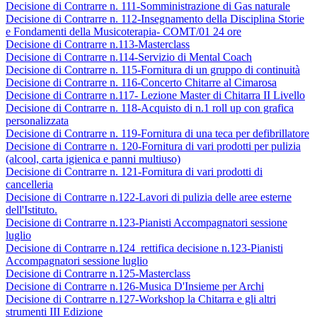
Decisione di Contrarre n. 111-Somministrazione di Gas naturale
Decisione di Contrarre n. 112-Insegnamento della Disciplina Storie
e Fondamenti della Musicoterapia- COMT/01 24 ore
Decisione di Contrarre n.113-Masterclass
Decisione di Contrarre n.114-Servizio di Mental Coach
Decisione di Contrarre n. 115-Fornitura di un gruppo di continuità
Decisione di Contrarre n. 116-Concerto Chitarre al Cimarosa
Decisione di Contrarre n.117- Lezione Master di Chitarra II Livello
Decisione di Contrarre n. 118-Acquisto di n.1 roll up con grafica
personalizzata
Decisione di Contrarre n. 119-Fornitura di una teca per defibrillatore
Decisione di Contrarre n. 120-Fornitura di vari prodotti per pulizia
(alcool, carta igienica e panni multiuso)
Decisione di Contrarre n. 121-
Fornitura di vari prodotti di
cancelleria
Decisione di Contrarre n.122-Lavori di pulizia delle aree esterne
dell'Istituto.
Decisione di Contrarre n.123-Pianisti Accompagnatori sessione
luglio
Decisione di Contrarre n.124 rettifica decisione n.123-Pianisti
Accompagnatori sessione luglio
Decisione di Contrarre n.125-Masterclass
Decisione di Contrarre n.126-Musica D'Insieme per Archi
Decisione di Contrarre n.127-Workshop la Chitarra e gli altri
strumenti III Edizione