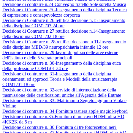
Decisione di contrarre n.24-Convegno fratello Sole sorella Musica
Decisione di Contrarren.25 -Insegnamento della disciplina Tecnica
di espressione e consapevolezza corporea
Decisione di Contrarre n.26 rettifica decisione n.15-Insegnamento
della disciplina COMT/03 24 ore
Decisione di Contrarre n.27 rettifica decisione n.14-Insegnamento
della disciplina COMT/02 18 ore
Decisione di Contrarre n. 28 rettifica decisione n.11-Insegnamento
della disciplina MED/39 neuropsichiatria infantile 12 ore
Decisione di contrarre n. 29-lavori di pulizia delle aree esterne
dell'Istituto e delle 5 vetrate principali
Decisione di contrarre n. 30-Insegnamento della disciplina etica
della professione COMT/01 24 ore
Decisione di contrarre n. 31-Insegnamento della disciplina
orientamenti ed approcci Teoria e Modelli della musicaterapia
COMT/01 18 ore
Decisione di contrarre n. 32-servizio di intermediazione della
trasmissione delle certificazioni uniche all'Agenzia delle Entrate
Decisione di contrarre n. 33- Matrimonio Segreto aggiunto Viola e
Violino
Decisione di contrarre n. 34-Fornitura tastiera apple magic keybord
Decisione di contrarre n.35-Fornitura di un cavo HDMI ultra HD
4KK2K da 5 m
Decisione di contrarre n. 36-Fornitura di tre fotorecettori neri
Decisione di contrarre n. 37-Fornitura di due cavi HDMI ultra HD