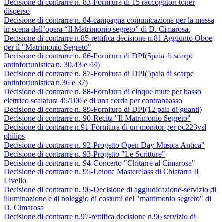
Decisione di contrarre n. 83-Fornitura di 15 raccoglitori toner
disperso
Decisione di contrarre n. 84-campagna comunicazione per la messa
in scena dell’opera “Il Matrimonio segreto” di D. Cimarosa.
Decisione di contrarre n.85-rettifica decisione n.81 Aggiunto Oboe
per il "Matrimonio Segreto"
Decisione di contrarre n. 86-Fornitura di DPI(5paia di scarpe
antinfortunistica n. 30,43 e 44)
Decisione di contrarre n. 87-Fornitura di DPI(5paia di scarpe
antinfortunistica n.36 e 37)
Decisione di contrarre n. 88-Fornitura di cinque mute per basso
elettrico scalatura 45/100 e di una corda per contrabbasso
Decisione di contrarre n. 89-Fornitura di DPI(12 paia di guanti)
Decisione di contrarre n. 90-Recita "Il Matrimonio Segreto"
Decisione di contrarre n.91-Fornitura di un monitor per pc223vsl
philips
Decisione di contrarre n. 92-Progetto Open Day Musica Antica"
Decisione di contrarre n. 93-Progetto "Le Scritture"
Decisione di contrarre n. 94-Concerto "Chitarre al Cimarosa"
Decisione di contrarre n. 95-Leione Masterclass di Chiatarra II
Livello
Decisione di contrarre n. 96-Decisione di aggiudicazione-servizio di
illuminazione e di noleggio di costumi del "matrimonio segreto" di
D. Cimarosa
Decisione di contrarre n.97-rettifica decisione n.96 servizio di