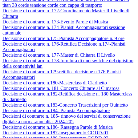
titan 38 corde tensione corde con cappa di trasporto
Decisione di contrarre n. 172-Coordinamento Master II Livello di
Chitarra
Decisione di contrarre n. 173-Evento Parole di Musica
Decisione di contrarre n. 174-Pianisti Accompagnatori sessione
autunnale
Decisione di contrarre n.175-Pianista Accompagnatore n. 9 ore
Decisione di contrarre n. 176-Rettifica Decisione n.174-Pianisti
Accompagnatori
Decisione di contrarre n. 177-Master di Chitarra II Livello
Decisione di contrarre n. 178-fornitura di uno switch e del ripristino
della connettività lan
Decisione di contrarre n.179-rettifica decisione n.176 Pianisti
Accompagnatori
Decisione di contrarre n.180-Masterclass di Clarinetto
Decisione di contrarre n. 181-Concerto Chitarre al Cimarosa
Decisione di contrarre n.182-Rettifica decisione n. 180 Masterclass
di Clarinetto
Decisione di contrarre n.183-Concerto Trascrizioni per Quintetto
Decisione di contrarre n.184- Pianista Accompagnatore
Decisioni di contrarre n. 185- rinnovo dei servizi di conservazione
digitale a norma-annualita' 2024-205
Decisione di contrarre n.186- Rassegna Parole di Musica
Decisione di contrarre n.187-Insegnamento CODD-01