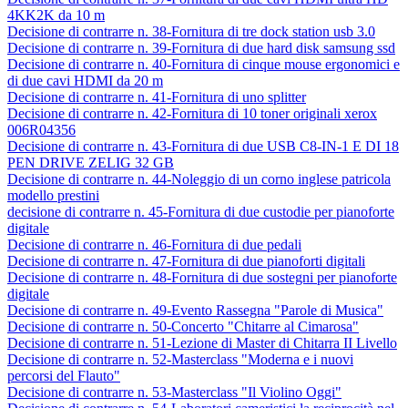
4KK2K da 10 m
Decisione di contrarre n. 38-Fornitura di tre dock station usb 3.0
Decisione di contrarre n. 39-Fornitura di due hard disk samsung ssd
Decisione di contrarre n. 40-Fornitura di cinque mouse ergonomici e
di due cavi HDMI da 20 m
Decisione di contrarre n. 41-Fornitura di uno splitter
Decisione di contrarre n. 42-Fornitura di 10 toner originali xerox
006R04356
Decisione di contrarre n. 43-Fornitura di due USB C8-IN-1 E DI 18
PEN DRIVE ZELIG 32 GB
Decisione di contrarre n. 44-Noleggio di un corno inglese patricola
modello prestini
decisione di contrarre n. 45-Fornitura di due custodie per pianoforte
digitale
Decisione di contrarre n. 46-Fornitura di due pedali
Decisione di contrarre n. 47-Fornitura di due pianoforti digitali
Decisione di contrarre n. 48-Fornitura di due sostegni per pianoforte
digitale
Decisione di contrarre n. 49-Evento Rassegna "Parole di Musica"
Decisione di contrarre n. 50-Concerto "Chitarre al Cimarosa"
Decisione di contrarre n. 51-Lezione di Master di Chitarra II Livello
Decisione di contrarre n. 52-Masterclass "Moderna e i nuovi
percorsi del Flauto"
Decisione di contrarre n. 53-Masterclass "Il Violino Oggi"