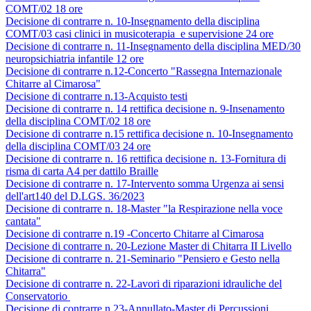
COMT/02 18 ore
Decisione di contrarre n. 10-Insegnamento della disciplina
COMT/03 casi clinici in musicoterapia e supervisione 24 ore
Decisione di contrarre n. 11-Insegnamento della disciplina MED/30
neuropsichiatria infantile 12 ore
Decisione di contrarre n.12-Concerto "Rassegna Internazionale
Chitarre al Cimarosa"
Decisione di contrarre n.13-Acquisto testi
Decisione di contrarre n. 14 rettifica decisione n. 9-Insenamento
della disciplina COMT/02 18 ore
Decisione di contrarre n.15 rettifica decisione n. 10-Insegnamento
della disciplina COMT/03 24 ore
Decisione di contrarre n. 16 rettifica decisione n. 13-Fornitura di
risma di carta A4 per dattilo Braille
Decisione di contrarre n. 17-Intervento somma Urgenza ai sensi
dell'art140 del D.LGS. 36/2023
Decisione di contrarre n. 18-Master "la Respirazione nella voce
cantata"
Decisione di contrarre n.19 -Concerto Chitarre al Cimarosa
Decisione di contrarre n. 20-Lezione Master di Chitarra II Livello
Decisione di contrarre n. 21-Seminario "Pensiero e Gesto nella
Chitarra"
Decisione di contrarre n. 22-Lavori di riparazioni idrauliche del
Conservatorio
Decisione di contrarre n.23-Annullato-Master di Percussioni