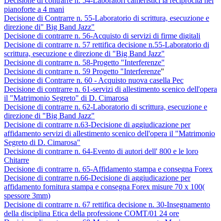
Decisione di contrarre n. 54-Laboratori cameristici la reciprocità nel
pianoforte a 4 mani
Decisione di Contrarre n. 55-Laboratorio di scrittura, esecuzione e
direzione di" Big Band Jazz"
Decisione di contrarre n. 56-Acquisto di servizi di firme digitali
Decisione di contrarre n. 57 rettifica decisione n.55-Laboratorio di
scrittura, esecuzione e direzione di "Big Band Jazz"
Decisione di contrarre n. 58-Progetto "Interferenze"
Decisione di contrarre n. 59 Progetto "Interferenze
"
Decisione di Contrarre n. 60 - Acquisto nuova casella Pec
Decisione di contrarre n. 61-servizi di allestimento scenico dell'opera
il "Matrimonio Segreto" di D. Cimarosa
Decisione di contrarre n. 62-Laboratorio di scrittura, esecuzione e
direzione di "Big Band Jazz"
Decisione di contrarre n.63-Decisione di aggiudicazione per
affidamento servizi di allestimento scenico dell'opera il "Matrimonio
Segreto di D. Cimarosa"
Decisione di contrarre n. 64-Evento di autori dell' 800 e le loro
Chitarre
Decisione di contrarre n. 65-Affidamento stampa e consegna Forex
Decisione di contrarre n.66-Decisione di aggiudicazione per
affidamento fornitura stampa e consegna Forex misure 70 x 100(
spessore 3mm)
Decisione di contrarre n. 67 rettifica decisione n. 30-Insegnamento
della disciplina Etica della professione COMT/01 24 ore