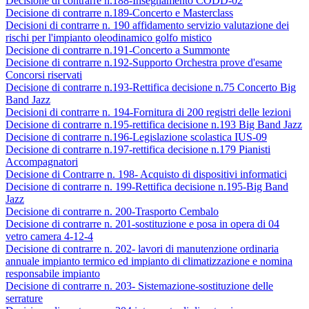
Decisione di contrarre n.188-Insegnamento CODD-02
Decisione di contrarre n.189-Concerto e Masterclass
Decisioni di contrarre n. 190 affidamento servizio valutazione dei
rischi per l'impianto oleodinamico golfo mistico
Decisione di contrarre n.191-Concerto a Summonte
Decisione di contrarre n.192-Supporto Orchestra prove d'esame
Concorsi riservati
Decisione di contrarre n.193-Rettifica decisione n.75 Concerto Big
Band Jazz
Decisioni di contrarre n. 194-Fornitura di 200 registri delle lezioni
Decisione di contrarre n.195-rettifica decisione n.193 Big Band Jazz
Decisione di contrarre n.196-Legislazione scolastica IUS-09
Decisione di contrarre n.197-rettifica decisione n.179 Pianisti
Accompagnatori
Decisione di Contrarre n. 198- Acquisto di dispositivi informatici
Decisione di contrarre n. 199-Rettifica decisione n.195-Big Band
Jazz
Decisione di contrarre n. 200-Trasporto Cembalo
Decisione di contrarre n. 201-sostituzione e posa in opera di 04
vetro camera 4-12-4
Decisione di contrarre n. 202- lavori di manutenzione ordinaria
annuale impianto termico ed impianto di climatizzazione e nomina
responsabile impianto
Decisione di contrarre n. 203- Sistemazione-sostituzione delle
serrature