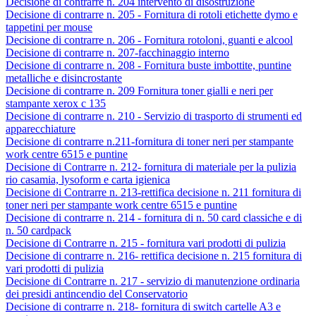
Decisione di contrarre n. 204 intervento di disostruzione
Decisione di contrarre n. 205 - Fornitura di rotoli etichette dymo e
tappetini per mouse
Decisione di contrarre n. 206 - Fornitura rotoloni, guanti e alcool
Decisione di contrarre n. 207-facchinaggio interno
Decisione di contrarre n. 208 - Fornitura buste imbottite, puntine
metalliche e disincrostante
Decisione di contrarre n. 209 Fornitura toner gialli e neri per
stampante xerox c 135
Decisione di contrarre n. 210 - Servizio di trasporto di strumenti ed
apparecchiature
Decisione di contrarre n.211-fornitura di toner neri per stampante
work centre 6515 e puntine
Decisione di Contrarre n. 212- fornitura di materiale per la pulizia
rio casamia, lysoform e carta igienica
Decisione di Contrarre n. 213-rettifica decisione n. 211 fornitura di
toner neri per stampante work centre 6515 e puntine
Decisione di contrarre n. 214 - fornitura di n. 50 card classiche e di
n. 50 cardpack
Decisione di Contrarre n. 215 - fornitura vari prodotti di pulizia
Decisione di contrarre n. 216- rettifica decisione n. 215 fornitura di
vari prodotti di pulizia
Decisione di Contrarre n. 217 - servizio di manutenzione ordinaria
dei presidi antincendio del Conservatorio
Decisione di contrarre n. 218- fornitura di switch cartelle A3 e