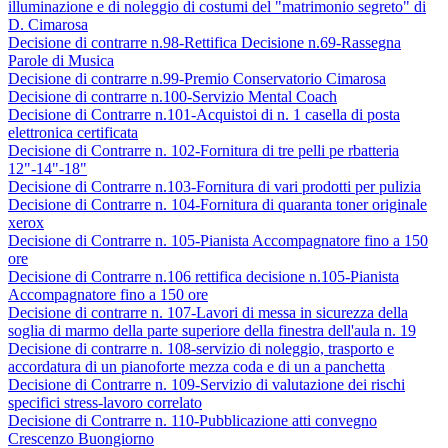
illuminazione e di noleggio di costumi del "matrimonio segreto" di
D. Cimarosa
Decisione di contrarre n.98-Rettifica Decisione n.69-Rassegna
Parole di Musica
Decisione di contrarre n.99-Premio Conservatorio Cimarosa
Decisione di contrarre n.100-Servizio Mental Coach
Decisione di Contrarre n.101-Acquistoi di n. 1 casella di posta
elettronica certificata
Decisione di Contrarre n. 102-Fornitura di tre pelli pe rbatteria
12"-14"-18"
Decisione di Contrarre n.103-Fornitura di vari prodotti per pulizia
Decisione di Contrarre n. 104-Fornitura di quaranta toner originale
xerox
Decisione di Contrarre n. 105-Pianista Accompagnatore fino a 150
ore
Decisione di Contrarre n.106 rettifica decisione n.105-Pianista
Accompagnatore fino a 150 ore
Decisione di contrarre n. 107-Lavori di messa in sicurezza della
soglia di marmo della parte superiore della finestra dell'aula n. 19
Decisione di contrarre n. 108-servizio di noleggio, trasporto e
accordatura di un pianoforte mezza coda e di un a panchetta
Decisione di Contrarre n. 109-Servizio di valutazione dei rischi
specifici stress-lavoro correlato
Decisione di Contrarre n. 110-Pubblicazione atti convegno
Crescenzo Buongiorno