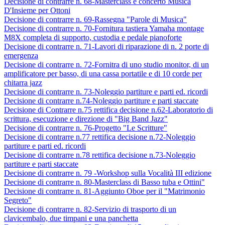
Decisione di contrarre n. 68-Masterclass e concerto Musica
D'Insieme per Ottoni
Decisione di contrarre n. 69-Rassegna "Parole di Musica"
Decisione di contrarre n. 70-Fornitura tastiera Yamaha montage
M8X completa di supporto, custodia e pedale pianoforte
Decisione di contrarre n. 71-Lavori di riparazione di n. 2 porte di
emergenza
Decisione di contrarre n. 72-Fornitra di uno studio monitor, di un
amplificatore per basso, di una cassa portatile e di 10 corde per
chitarra jazz
Decisione di contrarre n. 73-Noleggio partiture e parti ed. ricordi
Decisione di contrarre n.74-Noleggio partiture e parti staccate
Decisione di Contrarre n.75 rettifica decisione n.62-Laboratorio di
scrittura, esecuzione e direzione di "Big Band Jazz"
Decisione di contrarre n. 76-Progetto "Le Scritture"
Decisione di contrarre n.77 rettifica decisione n.72-Noleggio
partiture e parti ed. ricordi
Decisione di contrarre n.78 rettifica decisione n.73-Noleggio
partiture e parti staccate
Decisione di contrarre n. 79 -Workshop sulla Vocalità III edizione
Decisione di contrarre n. 80-Masterclass di Basso tuba e Ottini"
Decisione di contrarre n. 81-Aggiunto Oboe per il "Matrimonio
Segreto"
Decisione di contrarre n. 82-Servizio di trasporto di un
clavicembalo, due timpani e una panchetta