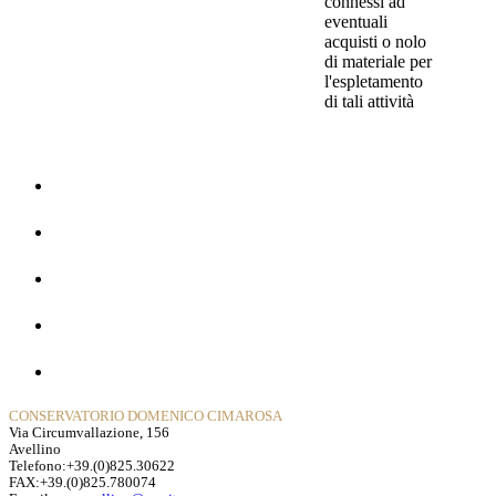
connessi ad
eventuali
acquisti o nolo
di materiale per
l'espletamento
di tali attività
Home
La Storia
Dipartimenti
Contatti
Privacy Policy
CONSERVATORIO DOMENICO CIMAROSA
Via Circumvallazione, 156
Avellino
Telefono:+39.(0)825.30622
FAX:+39.(0)825.780074