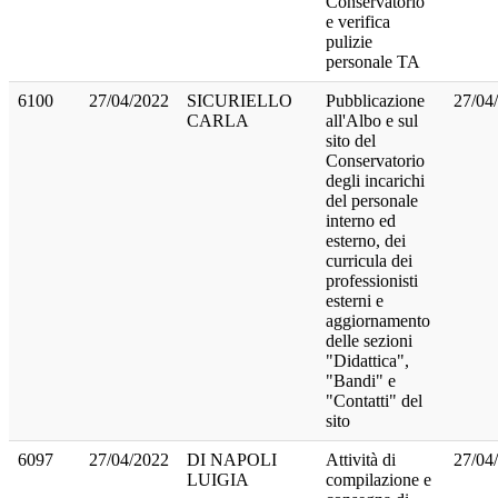
Conservatorio
e verifica
pulizie
personale TA
6100
27/04/2022
SICURIELLO
Pubblicazione
27/04
CARLA
all'Albo e sul
sito del
Conservatorio
degli incarichi
del personale
interno ed
esterno, dei
curricula dei
professionisti
esterni e
aggiornamento
delle sezioni
"Didattica",
"Bandi" e
"Contatti" del
sito
6097
27/04/2022
DI NAPOLI
Attività di
27/04
LUIGIA
compilazione e