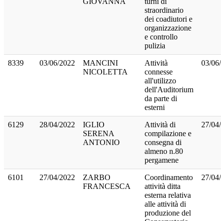
GIOVANNA
turni di
straordinario
dei coadiutori e
organizzazione
e controllo
pulizia
8339
03/06/2022
MANCINI
Attività
03/06
NICOLETTA
connesse
all'utilizzo
dell'Auditorium
da parte di
esterni
6129
28/04/2022
IGLIO
Attività di
27/04
SERENA
compilazione e
ANTONIO
consegna di
almeno n.80
pergamene
6101
27/04/2022
ZARBO
Coordinamento
27/04
FRANCESCA
attività ditta
esterna relativa
alle attività di
produzione del