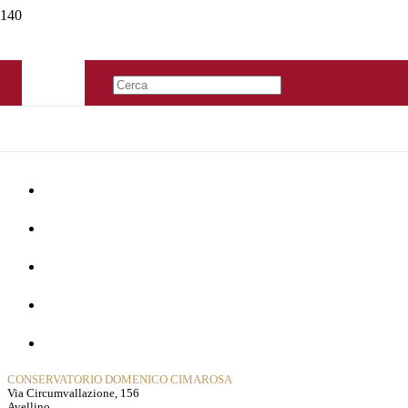
Home
La Storia
Dipartimenti
Contatti
Privacy Policy
CONSERVATORIO DOMENICO CIMAROSA
Via Circumvallazione, 156
Avellino