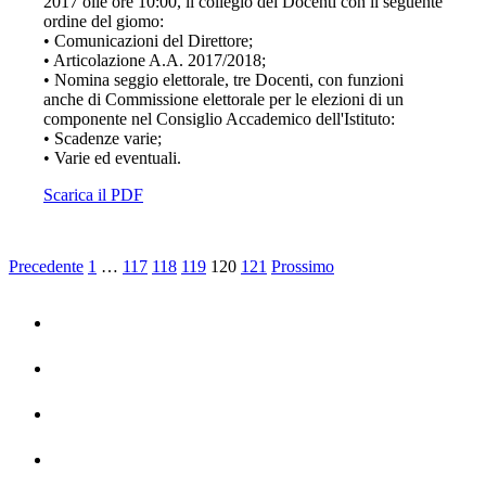
2017 olle ore 10:00, il collegio dei Docenti con il seguente
ordine del giomo:
• Comunicazioni del Direttore;
• Articolazione A.A. 2017/2018;
• Nomina seggio elettorale, tre Docenti, con funzioni
anche di Commissione elettorale per le elezioni di un
componente nel Consiglio Accademico dell'Istituto:
• Scadenze varie;
• Varie ed eventuali.
Scarica il PDF
Precedente
1
…
117
118
119
120
121
Prossimo
Home
La Storia
Dipartimenti
Contatti