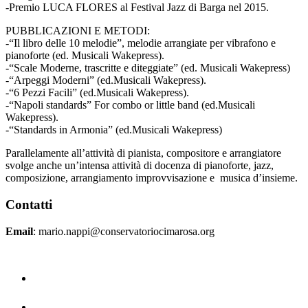
-Premio LUCA FLORES al Festival Jazz di Barga nel 2015.
PUBBLICAZIONI E METODI:
-“Il libro delle 10 melodie”, melodie arrangiate per vibrafono e
pianoforte (ed. Musicali Wakepress).
-“Scale Moderne, trascritte e diteggiate” (ed. Musicali Wakepress)
-“Arpeggi Moderni” (ed.Musicali Wakepress).
-“6 Pezzi Facili” (ed.Musicali Wakepress).
-“Napoli standards” For combo or little band (ed.Musicali
Wakepress).
-“Standards in Armonia” (ed.Musicali Wakepress)
Parallelamente all’attività di pianista, compositore e arrangiatore
svolge anche un’intensa attività di docenza di pianoforte, jazz,
composizione, arrangiamento improvvisazione e musica d’insieme.
Contatti
Email
: mario.nappi@conservatoriocimarosa.org
Home
La Storia