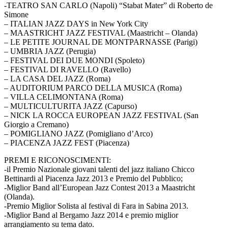
-TEATRO SAN CARLO (Napoli) “Stabat Mater” di Roberto de
Simone
– ITALIAN JAZZ DAYS in New York City
– MAASTRICHT JAZZ FESTIVAL (Maastricht – Olanda)
– LE PETITE JOURNAL DE MONTPARNASSE (Parigi)
– UMBRIA JAZZ (Perugia)
– FESTIVAL DEI DUE MONDI (Spoleto)
– FESTIVAL DI RAVELLO (Ravello)
– LA CASA DEL JAZZ (Roma)
– AUDITORIUM PARCO DELLA MUSICA (Roma)
– VILLA CELIMONTANA (Roma)
– MULTICULTURITA JAZZ (Capurso)
– NICK LA ROCCA EUROPEAN JAZZ FESTIVAL (San
Giorgio a Cremano)
– POMIGLIANO JAZZ (Pomigliano d’Arco)
– PIACENZA JAZZ FEST (Piacenza)
PREMI E RICONOSCIMENTI:
-il Premio Nazionale giovani talenti del jazz italiano Chicco
Bettinardi al Piacenza Jazz 2013 e Premio del Pubblico;
-Miglior Band all’European Jazz Contest 2013 a Maastricht
(Olanda).
-Premio Miglior Solista al festival di Fara in Sabina 2013.
-Miglior Band al Bergamo Jazz 2014 e premio miglior
arrangiamento su tema dato.