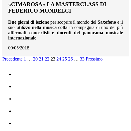
«CIMAROSA» LA MASTERCLASS DI
FEDERICO MONDELCI
Due giorni di lezione
per scoprire il mondo del
Saxofono
e il
suo
utilizzo nella musica colta
in compagnia di uno dei più
affermati concertisti e docenti del panorama musicale
internazionale
09/05/2018
Precedente
1
…
20
21
22
23
24
25
26
…
33
Prossimo
Home
La Storia
Dipartimenti
Contatti
Privacy Policy